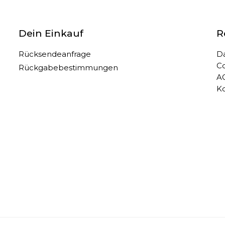
Dein Einkauf
R
Rücksendeanfrage
D
Co
Rückgabebestimmungen
A
K