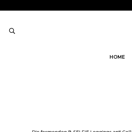
HOME
Die formenden B-SELFIE Leggings anti Cell