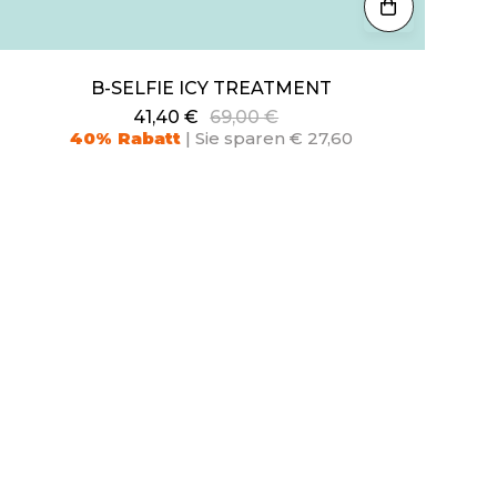
B-SELFIE ICY TREATMENT
41,40 €
69,00 €
40% Rabatt
| Sie sparen € 27,60