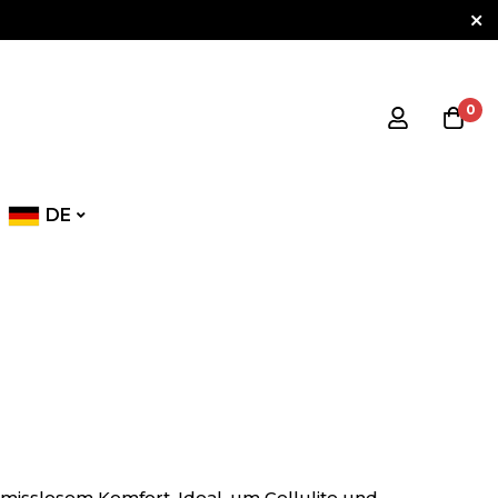
0
DE
misslosem Komfort. Ideal, um Cellulite und