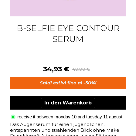
Zum
Anfang
B-SELFIE EYE CONTOUR
der
Bildgalerie
SERUM
springen
34,93 €
49,90 €
Saldi estivi fino al -50%!
In den Warenkorb
receive it between monday 10 and tuesday 11 august
Das Augenserum für einen jugendlichen,
entspannten und strahlenden Blick ohne Makel.
Es bekämpft Altersanzeichen, kleine Fältchen