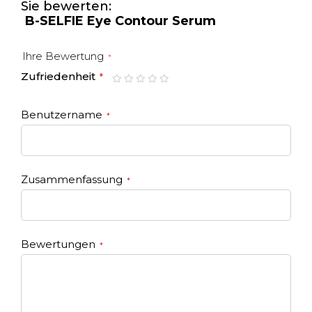
Sie bewerten:
B-SELFIE Eye Contour Serum
Ihre Bewertung
Zufriedenheit
1
2
3
4
5
star
stars
stars
stars
stars
Benutzername
Zusammenfassung
Bewertungen